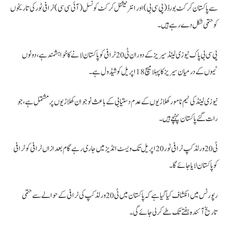
سے پاکستان کرکٹ بورڈ (پی سی بی) اور انٹرنیشنل کرکٹ کونسل (آئی سی سی) ٹرافی ٹور کی تاریخوں
کو حتمی شکل دے رہے ہیں۔
پی سی بی پاک نیوزی لینڈ سیریز کے دوران ٹی20 ٹرافی کو پاکستان لانے کا خواہشمند ہے، دونوں
ٹیموں کے درمیان سیریز کا پہلا میچ 18 اپریل کو شیڈول ہے۔
نیوزی لینڈ کی ٹیم نامور کھلاڑیوں کے عدم دستیابی کے باعث نوجوان کھلاڑیوں پر مشتمل ہے، جو
رات گئے پاکستان پہنچے ہیں۔
ٹی20 ورلڈکپ ٹرافی ٹور 20 اپریل تک ویسٹ انڈیز میں جاری رہے گام بعدازاں ٹرافی کو ٹرافی
کو پاکستان لایا جائے گا۔
رپورٹس میں انکشاف کیا گیا ہے کہ پاکستان میں ٹی20 ورلڈکپ کی ٹرافی کے حوالے سے حتمی
تاریخ آئندہ ہفتے تک طے کرلی جائے گی۔