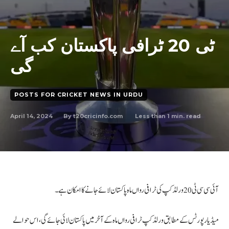
ٹی 20 ٹرافی پاکستان کب آے
گی
POSTS FOR CRICKET NEWS IN URDU
April 14, 2024
Less than 1
min. read
By
t20cricinfo.com
آئی سی سی ٹی20 ورلڈکپ کی ٹرافی رواں ماہ پاکستان لائے جانے کا امکان ہے۔
میڈیا رپورٹس کے مطابق ورلڈکپ ٹرافی رواں ماہ کے آخر میں پاکستان لائی جائے گی، اس حوالے